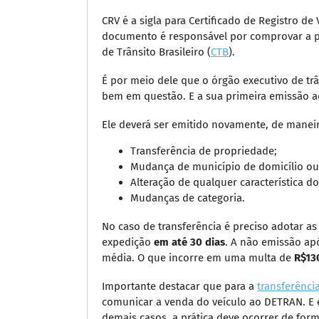
CRV é a sigla para Certificado de Registro d
documento é responsável por comprovar a 
de Trânsito Brasileiro (
CTB
).
É por meio dele que o órgão executivo de tr
bem em questão. E a sua primeira emissão aco
Ele deverá ser emitido novamente, de maneir
Transferência de propriedade;
Mudança de município de domicílio ou 
Alteração de qualquer característica do
Mudanças de categoria.
No caso de transferência é preciso adotar as
expedição
em até 30 dias
. A não emissão ap
média. O que incorre em uma multa de
R$13
Importante destacar que para a
transferênci
comunicar a venda do veículo ao DETRAN. E 
demais casos, a prática deve ocorrer de for