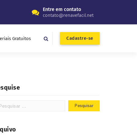
Entre em contato
contato@renavefacil.net
Cadastre-se
eriais Gratuitos
esquise
rquivo